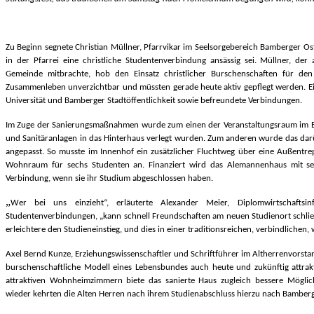
Zu Beginn segnete Christian Müllner, Pfarrvikar im Seelsorgebereich Bamberger Osten
in der Pfarrei eine christliche Studentenverbindung ansässig sei. Müllner, de
Gemeinde mitbrachte, hob den Einsatz christlicher Burschenschaften für den
Zusammenleben unverzichtbar und müssten gerade heute aktiv gepflegt werden. Ei
Universität und Bamberger Stadtöffentlichkeit sowie befreundete Verbindungen.
Im Zuge der Sanierungsmaßnahmen wurde zum einen der Veranstaltungsraum im Er
und Sanitäranlagen in das Hinterhaus verlegt wurden. Zum anderen wurde das dar
angepasst. So musste im Innenhof ein zusätzlicher Fluchtweg über eine Außentr
Wohnraum für sechs Studenten an. Finanziert wird das Alemannenhaus mit se
Verbindung, wenn sie ihr Studium abgeschlossen haben.
„
Wer bei uns einzieht“, erläuterte Alexander Meier, Diplomwirtschafts
Studentenverbindungen, „kann schnell Freundschaften am neuen Studienort schlie
erleichtere den Studieneinstieg, und dies in einer traditionsreichen, verbindlichen, 
Axel Bernd Kunze, Erziehungswissenschaftler und Schriftführer im Altherrenvorsta
burschenschaftliche Modell eines Lebensbundes auch heute und zukünftig attraktiv
attraktiven Wohnheimzimmern biete das sanierte Haus zugleich bessere Möglich
wieder kehrten die Alten Herren nach ihrem Studienabschluss hierzu nach Bamberg