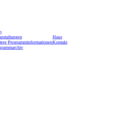
m
anstaltungen
Haus
tere Programminformationen
Kontakt
grammarchiv