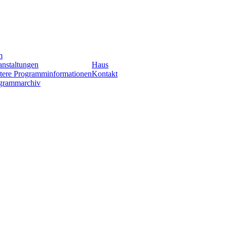
m
anstaltungen
Haus
tere Programminformationen
Kontakt
grammarchiv